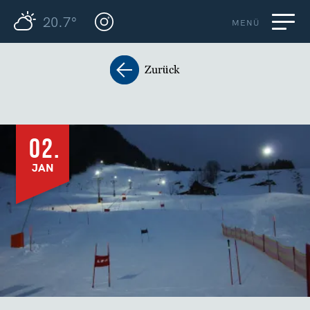
20.7°
MENÜ
Zurück
02.
JAN