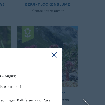
AS
BERG-FLOCKENBLUME
Centaurea montana
i - August
is 10 cm hoch
S
BERG-HAUSWURZ
Sempervivum montanum
 sonnigen Kalkfelsen und Rasen