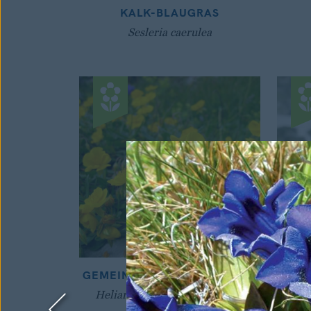
KALK-BLAUGRAS
Sesleria caerulea
GEMEINES SONNENRÖSCHEN
Helianthemum nummularium