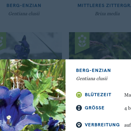
BERG-ENZIAN
MITTLERES ZITTERGR
Gentiana clusii
Briza media
BERG-ENZIAN
Gentiana clusii
BLÜTEZEIT
Ma
GRÖSSE
4 b
BLAUER-EISENHUT
ALPEN-RISPENGRA
(DICHTBLÜTIGER)
VERBREITUNG
Poa alpina
auf
Aconitum napellus