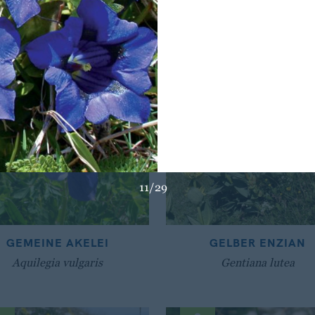
11/29
GEMEINE AKELEI
GELBER ENZIAN
Aquilegia vulgaris
Gentiana lutea