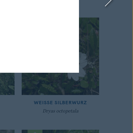
WEISSE SILBERWURZ
Dryas octopetala