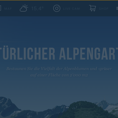
15.4°
MAP
LIVE CAM
SHOP
TÜRLICHER ALPENGAR
Bestaunen Sie die Vielfalt der Alpenblumen und -gräser
auf einer Fläche von 2’000 m2