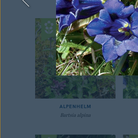
ALPENHELM
Bartsia alpina