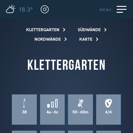
18.3°
MENÜ
KLETTERGARTEN
SÜDWÄNDE
NORDWÄNDE
KARTE
Klettergarten
38
4a - 6c
50 - 60m
4/4