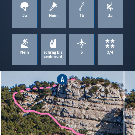
Ja
Nein
16
Ja
Nein
schräg bis
S
3/4
senkrecht
A