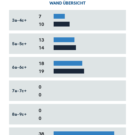
WAND ÜBERSICHT
7
3a-4c+
10
13
5a-5c+
14
18
6a-6c+
19
0
7a-7c+
0
0
8a-9c+
0
Bar Example #2
38